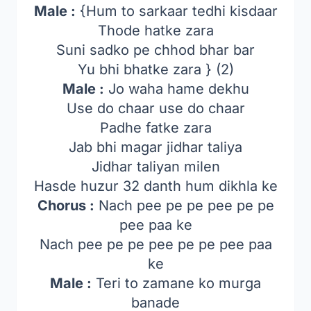
Male :
{Hum to sarkaar tedhi kisdaar
Thode hatke zara
Suni sadko pe chhod bhar bar
Yu bhi bhatke zara } (2)
Male :
Jo waha hame dekhu
Use do chaar use do chaar
Padhe fatke zara
Jab bhi magar jidhar taliya
Jidhar taliyan milen
Hasde huzur 32 danth hum dikhla ke
Chorus :
Nach pee pe pe pee pe pe
pee paa ke
Nach pee pe pe pee pe pe pee paa
ke
Male :
Teri to zamane ko murga
banade