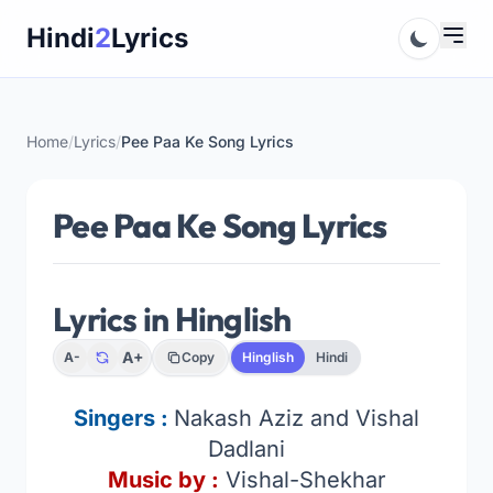
Skip
Hindi
2
Lyrics
to
content
Home
/
Lyrics
/
Pee Paa Ke Song Lyrics
Pee Paa Ke Song Lyrics
Lyrics in Hinglish
A+
A-
Copy
Hinglish
Hindi
Singers :
Nakash Aziz and Vishal
Dadlani
Music by :
Vishal-Shekhar