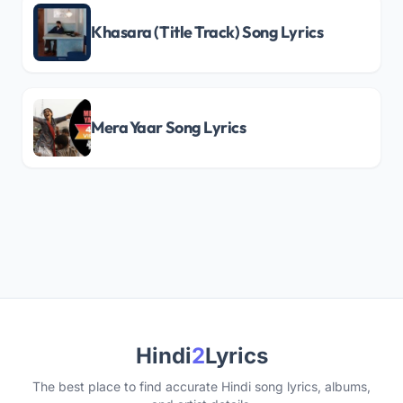
Khasara (Title Track) Song Lyrics
Mera Yaar Song Lyrics
Hindi
2
Lyrics
The best place to find accurate Hindi song lyrics, albums,